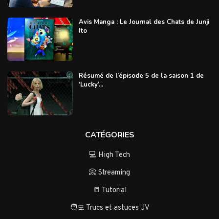
Avis Manga : Le Journal des Chats de Junji
Ito
Résumé de l’épisode 5 de la saison 1 de
‘Lucky’...
CATÉGORIES
💻 High Tech
📀 Streaming
📒 Tutorial
🧑‍💻 Trucs et astuces JV