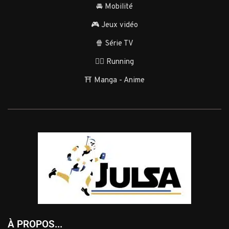
🚘 Mobilité
🎮 Jeux vidéo
🍿 Série TV
🏃‍♂️ Running
⛩️ Manga - Anime
À PROPOS...