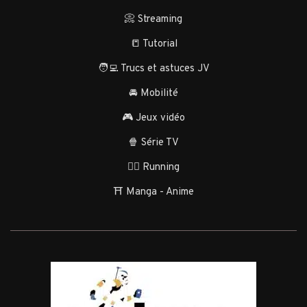
📀 Streaming
📒 Tutorial
🧑‍💻 Trucs et astuces JV
🚘 Mobilité
🎮 Jeux vidéo
🍿 Série TV
🏃‍♂️ Running
⛩️ Manga - Anime