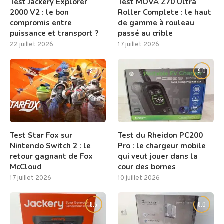
Test Jackery Explorer
Test MOVA Z70 Ultra
2000 V2 : le bon
Roller Complete : le haut
compromis entre
de gamme à rouleau
puissance et transport ?
passé au crible
22 juillet 2026
17 juillet 2026
8.0
9.0
Test Star Fox sur
Test du Rheidon PC200
Nintendo Switch 2 : le
Pro : le chargeur mobile
retour gagnant de Fox
qui veut jouer dans la
McCloud
cour des bornes
17 juillet 2026
10 juillet 2026
8.5
8.0