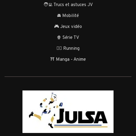
🧑‍💻 Trucs et astuces JV
🚘 Mobilité
🎮 Jeux vidéo
🍿 Série TV
🏃‍♂️ Running
⛩️ Manga - Anime