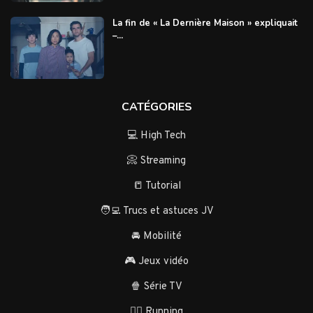
La fin de « La Dernière Maison » expliquait
–...
CATÉGORIES
💻 High Tech
📀 Streaming
📒 Tutorial
🧑‍💻 Trucs et astuces JV
🚘 Mobilité
🎮 Jeux vidéo
🍿 Série TV
🏃‍♂️ Running