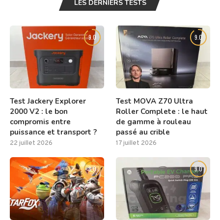
LES DERNIERS TESTS
9.0
9.0
Test Jackery Explorer
Test MOVA Z70 Ultra
2000 V2 : le bon
Roller Complete : le haut
compromis entre
de gamme à rouleau
puissance et transport ?
passé au crible
22 juillet 2026
17 juillet 2026
8.0
9.0