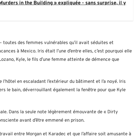
Murders in the Building » expliquée - sans surprise, il y
– toutes des femmes vulnérables qu’il avait séduites et
ces à Mexico. Iris était l’une d’entre elles, c’est pourquoi elle
 Lozano, Kyle, le fils d’une femme atteinte de démence que
 l’hôtel en escaladant l’extérieur du bâtiment et l’a noyé. Iris
 vers le bain, déverrouillant également la fenêtre pour que Kyle
égale. Dans la seule note légèrement émouvante de « Dirty
consciente avant d’être emmené en prison.
e travail entre Morgan et Karadec et que l’affaire soit amusante à