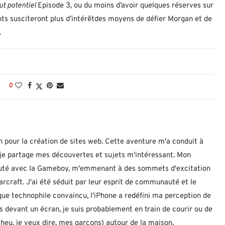
ut potentiel
Episode 3, ou du moins d’avoir quelques réserves sur
nts susciteront plus d’intérêtdes moyens de défier Morgan et de
.
0
n pour la création de sites web. Cette aventure m'a conduit à
ù je partage mes découvertes et sujets m'intéressant. Mon
ébuté avec la Gameboy, m'emmenant à des sommets d'excitation
rcraft. J'ai été séduit par leur esprit de communauté et le
 que technophile convaincu, l'iPhone a redéfini ma perception de
as devant un écran, je suis probablement en train de courir ou de
eu, je veux dire, mes garçons) autour de la maison.