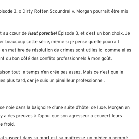
pisode 3, « Dirty Rotten Scoundrel ». Morgan pourrait être mis
st au cœur de
Haut potentiel
Épisode 3, et c’est un bon choix. Je
er beaucoup cette série, même si je pense qu’elle pourrait
en matière de résolution de crimes sont utiles ici comme elles
ent du bon côté des conflits professionnels à mon goût.
raison tout le temps n’en crée pas assez. Mais ce n’est que le
 plus tard, car je suis un pinailleur professionnel.
e noie dans la baignoire d’une suite d’hôtel de luxe. Morgan en
 y a des preuves à l’appui que son agresseur a couvert leurs
e froid.
ipal suspect dans sa mort est sa maîtresse, un médecin nommé