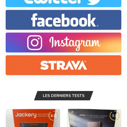
LES DERNIERS TESTS
9.0
9.0