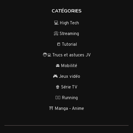
CATÉGORIES
💻 High Tech
📀 Streaming
📒 Tutorial
🧑‍💻 Trucs et astuces JV
🚘 Mobilité
🎮 Jeux vidéo
🍿 Série TV
🏃‍♂️ Running
⛩️ Manga - Anime