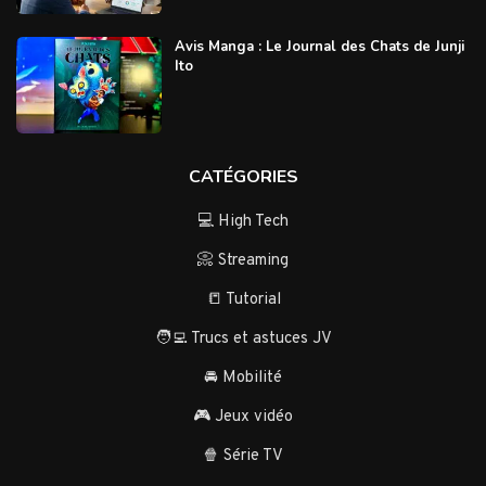
Avis Manga : Le Journal des Chats de Junji
Ito
CATÉGORIES
💻 High Tech
📀 Streaming
📒 Tutorial
🧑‍💻 Trucs et astuces JV
🚘 Mobilité
🎮 Jeux vidéo
🍿 Série TV