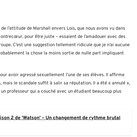
e l’attitude de Marshall envers Lois, que nous avons vu dans
 contrecœur, pour être juste – essaient de l’amadouer avec des
 groupe. C’est une suggestion tellement ridicule que je n’ai aucune
robablement la chose la moins sortie de nulle part impliquant
our avoir agressé sexuellement l’une de ses élèves. Il affirme
 mais le scandale suffit à salir sa réputation. Il a été « annulé »,
r un professeur qui a couché avec un étudiant beaucoup plus
aison 2 de 'Watson' – Un changement de rythme brutal