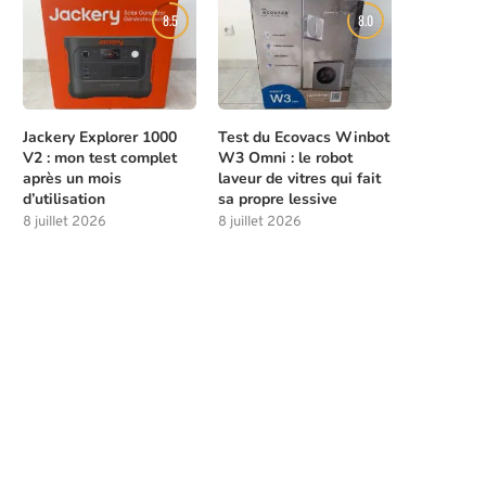
8.5
8.0
Jackery Explorer 1000
Test du Ecovacs Winbot
V2 : mon test complet
W3 Omni : le robot
après un mois
laveur de vitres qui fait
d’utilisation
sa propre lessive
8 juillet 2026
8 juillet 2026