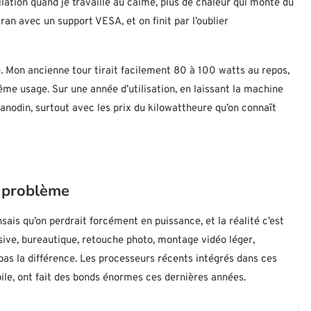
tilation quand je travaille au calme, plus de chaleur qui monte du
ran avec un support VESA, et on finit par l’oublier
e. Mon ancienne tour tirait facilement 80 à 100 watts au repos,
me usage. Sur une année d’utilisation, en laissant la machine
s anodin, surtout avec les prix du kilowattheure qu’on connaît
n problème
sais qu’on perdrait forcément en puissance, et la réalité c’est
ive, bureautique, retouche photo, montage vidéo léger,
pas la différence. Les processeurs récents intégrés dans ces
bile, ont fait des bonds énormes ces dernières années.