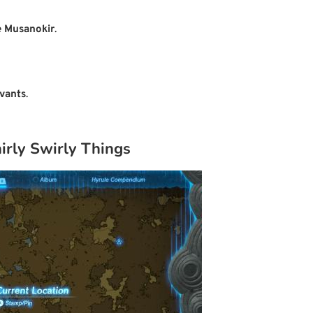
e Musanokir
.
vants
.
rly Swirly Things