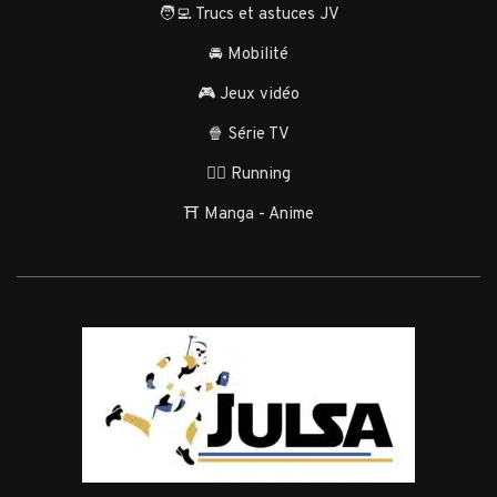
🧑‍💻 Trucs et astuces JV
🚘 Mobilité
🎮 Jeux vidéo
🍿 Série TV
🏃‍♂️ Running
⛩️ Manga - Anime