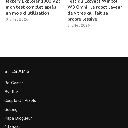
Jackery Explorer 1000 V2 :
Test du Ecovacs Winbot
mon test complet après
W3 Omni : le robot laveur
un mois d’utilisation
de vitres qui fait sa
propre lessive
8 juillet 2026
8 juillet 2026
SITES AMIS
Be-Games
Byothe
Couple Of Pixels
Gouaig
Papa Blogueur
Sitegeek