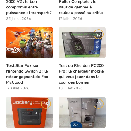
2000 V2 : le bon
Roller Complete : le
compromis entre
haut de gamme à
puissance et transport ?
rouleau passé au crible
22 juillet 2026
17 juillet 2026
8.0
9.0
Test Star Fox sur
Test du Rheidon PC200
Nintendo Switch 2 : le
Pro : le chargeur mobile
retour gagnant de Fox
qui veut jouer dans la
McCloud
cour des bornes
17 juillet 2026
10 juillet 2026
8.5
8.0