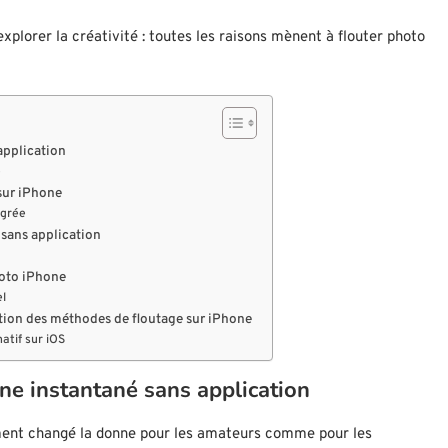
plorer la créativité : toutes les raisons mènent à flouter photo
application
e
 sur iPhone
égrée
 sans application
hoto iPhone
el
idation des méthodes de floutage sur iPhone
natif sur iOS
one instantané sans application
lement changé la donne pour les amateurs comme pour les