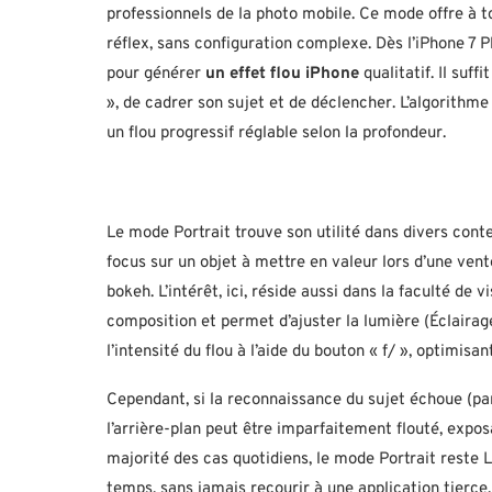
professionnels de la photo mobile. Ce mode offre à to
réflex, sans configuration complexe. Dès l’iPhone 7 P
pour générer
un effet flou iPhone
qualitatif. Il suff
», de cadrer son sujet et de déclencher. L’algorithm
un flou progressif réglable selon la profondeur.
Le mode Portrait trouve son utilité dans divers conte
focus sur un objet à mettre en valeur lors d’une vent
bokeh. L’intérêt, ici, réside aussi dans la faculté de vis
composition et permet d’ajuster la lumière (Éclairage 
l’intensité du flou à l’aide du bouton « f/ », optimis
Cependant, si la reconnaissance du sujet échoue (p
l’arrière-plan peut être imparfaitement flouté, expo
majorité des cas quotidiens, le mode Portrait reste 
temps, sans jamais recourir à une application tierce.