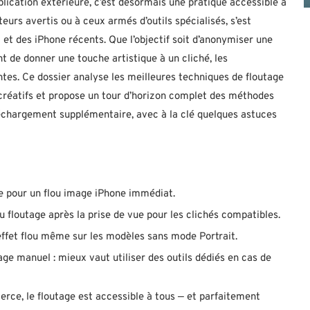
lication extérieure, c’est désormais une pratique accessible à
eurs avertis ou à ceux armés d’outils spécialisés, s’est
et des iPhone récents. Que l’objectif soit d’anonymiser une
 de donner une touche artistique à un cliché, les
ntes. Ce dossier analyse les meilleures techniques de floutage
créatifs et propose un tour d’horizon complet des méthodes
léchargement supplémentaire, avec à la clé quelques astuces
le pour un flou image iPhone immédiat.
u floutage après la prise de vue pour les clichés compatibles.
effet flou même sur les modèles sans mode Portrait.
age manuel : mieux vaut utiliser des outils dédiés en cas de
erce, le floutage est accessible à tous — et parfaitement