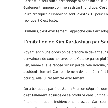
Carr est le seul autre personnage avocat introduit, e
également ramené comme assistant juridique. C’est u
leurs pratiques d’embauche sont laxistes. Tu peux c
réplique ? C’est juste.
D’ailleurs, c’est exactement l’approche que Carr ad
L’imitation de Kim Kardashian par Sa
Voyant enfin une occasion de prendre la devant sur A
convaincre de coucher avec elle. Cela se passe plutôt
lien, même si elle repose sur un jeu de rôle ridicule
accidentellement Carr par le nom d’Allura, Carr fait la
pour qu’elle lui ressemble exactement.
On a beaucoup parlé de Sarah Paulson déguisée c
c’est tellement absurde de se produire dans un final d
finalement aucune incidence non plus, car Carr soulig