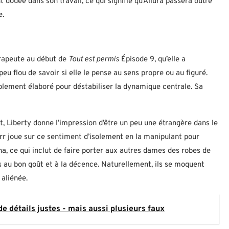
douée dans son travail, ce qui signifie qu’Allura passera outre
e.
érapeute au début de
Tout est permis
Épisode 9, qu’elle a
 peu flou de savoir si elle le pense au sens propre ou au figuré.
blement élaboré pour déstabiliser la dynamique centrale. Sa
, Liberty donne l’impression d’être un peu une étrangère dans le
arr joue sur ce sentiment d’isolement en la manipulant pour
na, ce qui inclut de faire porter aux autres dames des robes de
s au bon goût et à la décence. Naturellement, ils se moquent
 aliénée.
 détails justes - mais aussi plusieurs faux