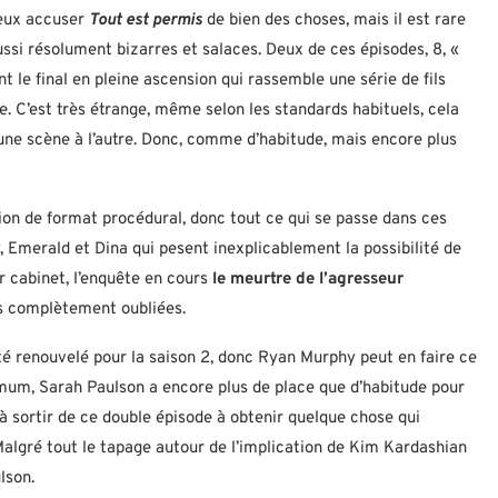
peux accuser
Tout est permis
de bien des choses, mais il est rare
ssi résolument bizarres et salaces. Deux de ces épisodes, 8, «
nt le final en pleine ascension qui rassemble une série de fils
re. C’est très étrange, même selon les standards habituels, cela
 d’une scène à l’autre. Donc, comme d’habitude, mais encore plus
n de format procédural, donc tout ce qui se passe dans ces
, Emerald et Dina qui pesent inexplicablement la possibilité de
 cabinet, l’enquête en cours
le meurtre de l’agresseur
ais complètement oubliées.
té renouvelé pour la saison 2, donc Ryan Murphy peut en faire ce
inimum, Sarah Paulson a encore plus de place que d’habitude pour
ule à sortir de ce double épisode à obtenir quelque chose qui
Malgré tout le tapage autour de l’implication de Kim Kardashian
lson.