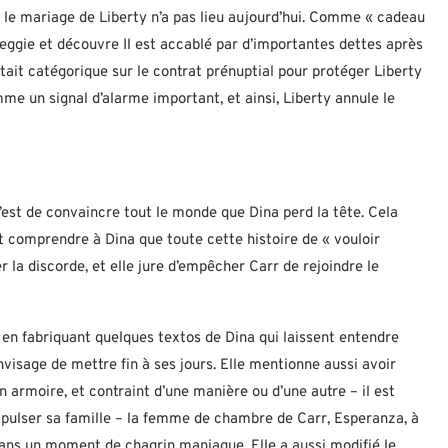
 le mariage de Liberty n’a pas lieu aujourd’hui. Comme « cadeau
eggie et découvre Il est accablé par d’importantes dettes après
ait catégorique sur le contrat prénuptial pour protéger Liberty
me un signal d’alarme important, et ainsi, Liberty annule le
’est de convaincre tout le monde que Dina perd la tête. Cela
t comprendre à Dina que toute cette histoire de « vouloir
 la discorde, et elle jure d’empêcher Carr de rejoindre le
n fabriquant quelques textos de Dina qui laissent entendre
visage de mettre fin à ses jours. Elle mentionne aussi avoir
rmoire, et contraint d’une manière ou d’une autre – il est
pulser sa famille – la femme de chambre de Carr, Esperanza, à
ans un moment de chagrin maniaque. Elle a aussi modifié le