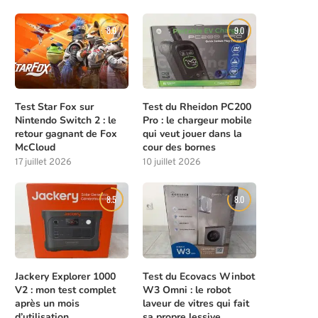
8.0
9.0
Test Star Fox sur
Test du Rheidon PC200
Nintendo Switch 2 : le
Pro : le chargeur mobile
retour gagnant de Fox
qui veut jouer dans la
McCloud
cour des bornes
17 juillet 2026
10 juillet 2026
8.5
8.0
Jackery Explorer 1000
Test du Ecovacs Winbot
V2 : mon test complet
W3 Omni : le robot
après un mois
laveur de vitres qui fait
d’utilisation
sa propre lessive