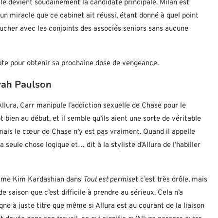
lle devient soudainement la candidate principale. Milan est
n miracle que ce cabinet ait réussi, étant donné à quel point
oucher avec les conjoints des associés seniors sans aucune
opte pour obtenir sa prochaine dose de vengeance.
rah Paulson
llura, Carr manipule l’addiction sexuelle de Chase pour le
 bien au début, et il semble qu’ils aient une sorte de véritable
, mais le cœur de Chase n’y est pas vraiment. Quand il appelle
 seule chose logique et… dit à la styliste d’Allura de l’habiller
omme Kim Kardashian dans
Tout est permis
et c’est très drôle, mais
e saison que c’est difficile à prendre au sérieux. Cela n’a
ne à juste titre que même si Allura est au courant de la liaison