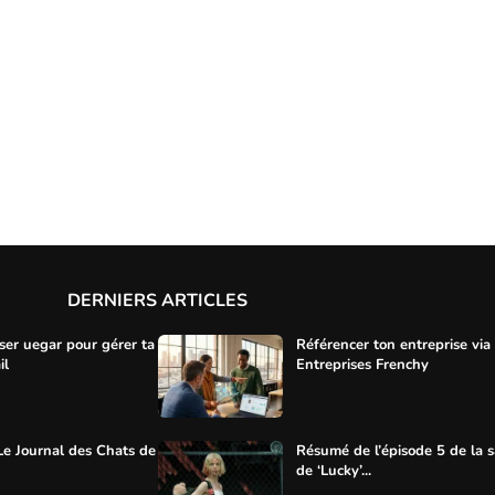
DERNIERS ARTICLES
ser uegar pour gérer ta
Référencer ton entreprise via
il
Entreprises Frenchy
Le Journal des Chats de
Résumé de l’épisode 5 de la s
de ‘Lucky’...