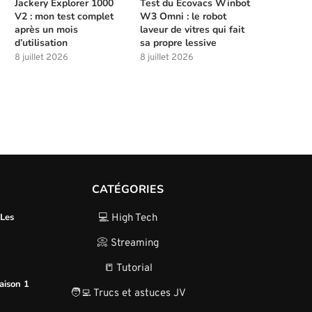
Jackery Explorer 1000
Test du Ecovacs Winbot
V2 : mon test complet
W3 Omni : le robot
après un mois
laveur de vitres qui fait
d’utilisation
sa propre lessive
8 juillet 2026
8 juillet 2026
CATÉGORIES
 Les
💻 High Tech
📀 Streaming
📒 Tutorial
aison 1
🧑‍💻 Trucs et astuces JV