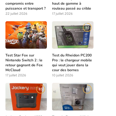
compromis entre
haut de gamme à
puissance et transport ?
rouleau passé au crible
22 juillet 2026
17 juillet 2026
8.0
9.0
Meilleures compétences à débloquer
Les solutions de chasse à l
Test Star Fox sur
Test du Rheidon PC200
tôt dans Beast of...
la...
Nintendo Switch 2 : le
Pro : le chargeur mobile
retour gagnant de Fox
qui veut jouer dans la
4 août 2026
4 août 2026
McCloud
cour des bornes
17 juillet 2026
10 juillet 2026
8.5
8.0