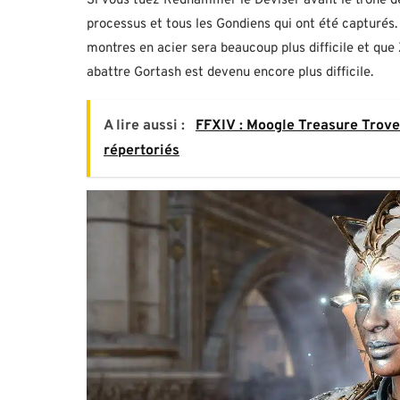
Si vous tuez Redhammer le Deviser avant le trône d
processus et tous les Gondiens qui ont été capturés.
montres en acier sera beaucoup plus difficile et qu
abattre Gortash est devenu encore plus difficile.
A lire aussi :
FFXIV : Moogle Treasure Trov
répertoriés