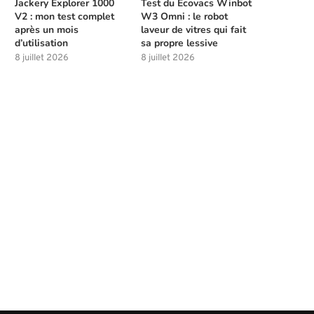
Jackery Explorer 1000
Test du Ecovacs Winbot
V2 : mon test complet
W3 Omni : le robot
après un mois
laveur de vitres qui fait
d’utilisation
sa propre lessive
8 juillet 2026
8 juillet 2026
Meilleures compétences à débloquer
Les solutions de chasse à l
tôt dans Beast of...
la...
4 août 2026
4 août 2026