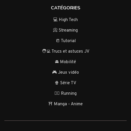
CATÉGORIES
💻 High Tech
📀 Streaming
📒 Tutorial
🧑‍💻 Trucs et astuces JV
🚘 Mobilité
🎮 Jeux vidéo
🍿 Série TV
🏃‍♂️ Running
⛩️ Manga - Anime