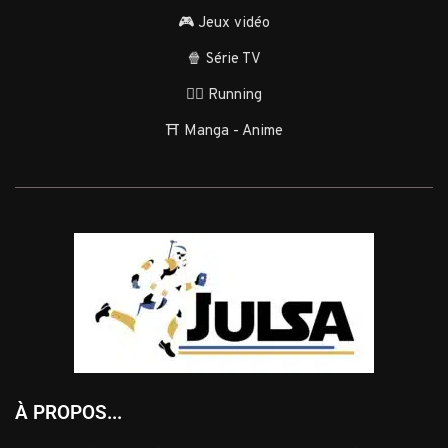
🎮 Jeux vidéo
🍿 Série TV
🏃‍♂️ Running
⛩️ Manga - Anime
À PROPOS...