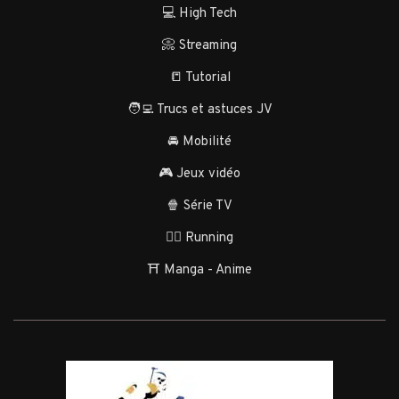
💻 High Tech
📀 Streaming
📒 Tutorial
🧑‍💻 Trucs et astuces JV
🚘 Mobilité
🎮 Jeux vidéo
🍿 Série TV
🏃‍♂️ Running
⛩️ Manga - Anime