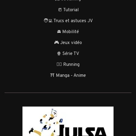
📒 Tutorial
🧑‍💻 Trucs et astuces JV
🚘 Mobilité
🎮 Jeux vidéo
🍿 Série TV
🏃‍♂️ Running
⛩️ Manga - Anime