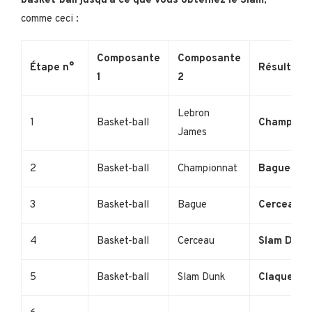
basket-ball jusqu’à ce que vous obteniez le Slam
,
comme ceci :
Composante
Composante
Étape n°
Résultat
1
2
Lebron
1
Basket-ball
Champion
James
2
Basket-ball
Championnat
Bague
3
Basket-ball
Bague
Cerceau
4
Basket-ball
Cerceau
Slam Dunk
5
Basket-ball
Slam Dunk
Claquer