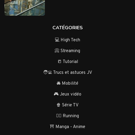
CATÉGORIES
💻 High Tech
📀 Streaming
📒 Tutorial
🧑‍💻 Trucs et astuces JV
🚘 Mobilité
🎮 Jeux vidéo
🍿 Série TV
🏃‍♂️ Running
⛩️ Manga - Anime