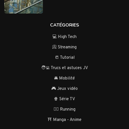
CATÉGORIES
💻 High Tech
📀 Streaming
📒 Tutorial
🧑‍💻 Trucs et astuces JV
🚘 Mobilité
🎮 Jeux vidéo
🍿 Série TV
🏃‍♂️ Running
⛩️ Manga - Anime