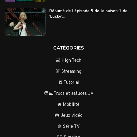
Résumé de l’épisode 5 de la saison 1 de
‘Lucky’...
CATÉGORIES
💻 High Tech
📀 Streaming
📒 Tutorial
🧑‍💻 Trucs et astuces JV
🚘 Mobilité
🎮 Jeux vidéo
🍿 Série TV