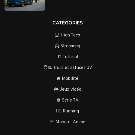
CATÉGORIES
💻 High Tech
📀 Streaming
📒 Tutorial
🧑‍💻 Trucs et astuces JV
🚘 Mobilité
🎮 Jeux vidéo
🍿 Série TV
🏃‍♂️ Running
⛩️ Manga - Anime