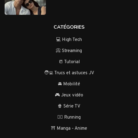
CATÉGORIES
💻 High Tech
📀 Streaming
📒 Tutorial
🧑‍💻 Trucs et astuces JV
🚘 Mobilité
🎮 Jeux vidéo
🍿 Série TV
🏃‍♂️ Running
⛩️ Manga - Anime