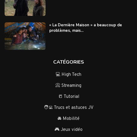
« La Dernière Maison » a beaucoup de
problèmes, mais...
CATÉGORIES
💻 High Tech
📀 Streaming
📒 Tutorial
🧑‍💻 Trucs et astuces JV
🚘 Mobilité
🎮 Jeux vidéo