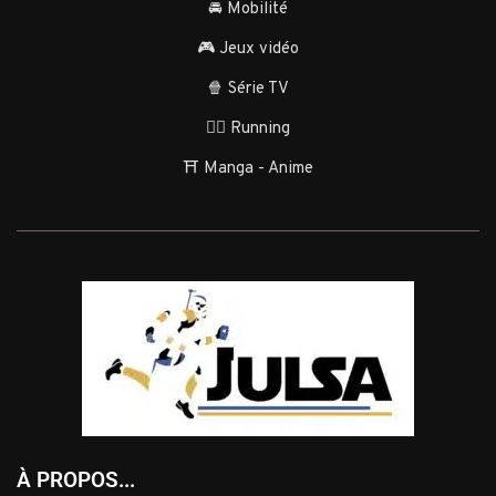
🚘 Mobilité
🎮 Jeux vidéo
🍿 Série TV
🏃‍♂️ Running
⛩️ Manga - Anime
À PROPOS...