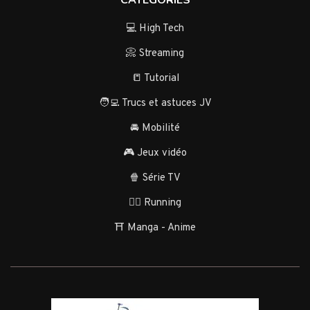
💻 High Tech
📀 Streaming
📒 Tutorial
🧑‍💻 Trucs et astuces JV
🚘 Mobilité
🎮 Jeux vidéo
🍿 Série TV
🏃‍♂️ Running
⛩️ Manga - Anime