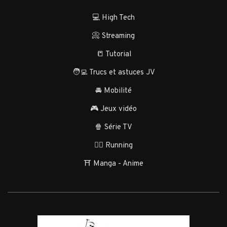
💻 High Tech
📀 Streaming
📒 Tutorial
🧑‍💻 Trucs et astuces JV
🚘 Mobilité
🎮 Jeux vidéo
🍿 Série TV
🏃‍♂️ Running
⛩️ Manga - Anime