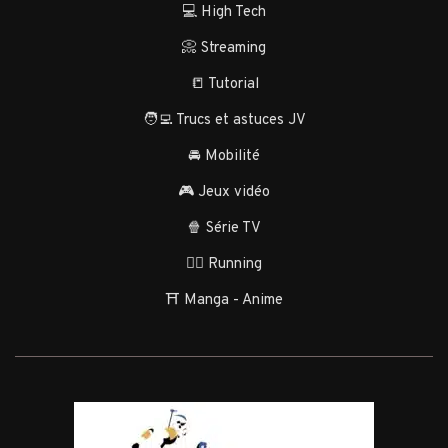
💻 High Tech
📀 Streaming
📒 Tutorial
🧑‍💻 Trucs et astuces JV
🚘 Mobilité
🎮 Jeux vidéo
🍿 Série TV
🏃‍♂️ Running
⛩️ Manga - Anime