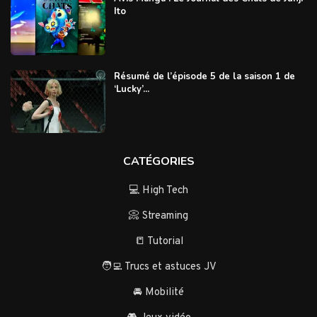
Ito
Résumé de l’épisode 5 de la saison 1 de
‘Lucky’...
CATÉGORIES
💻 High Tech
📀 Streaming
📒 Tutorial
🧑‍💻 Trucs et astuces JV
🚘 Mobilité