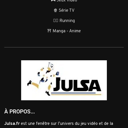
🎮 Jeux vidéo
🍿 Série TV
🏃‍♂️ Running
⛩️ Manga - Anime
À PROPOS...
Julsa.fr
est une fenêtre sur l’univers du jeu vidéo et de la