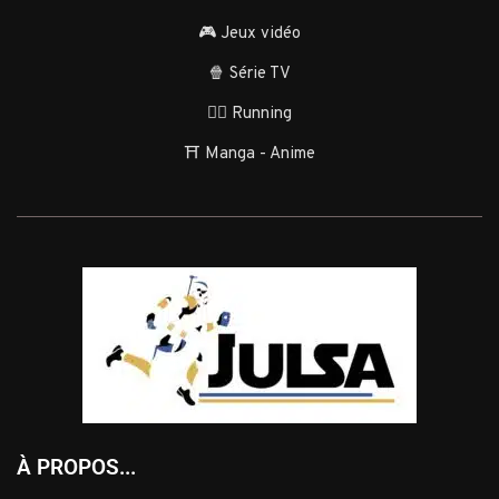
🎮 Jeux vidéo
🍿 Série TV
🏃‍♂️ Running
⛩️ Manga - Anime
À PROPOS...