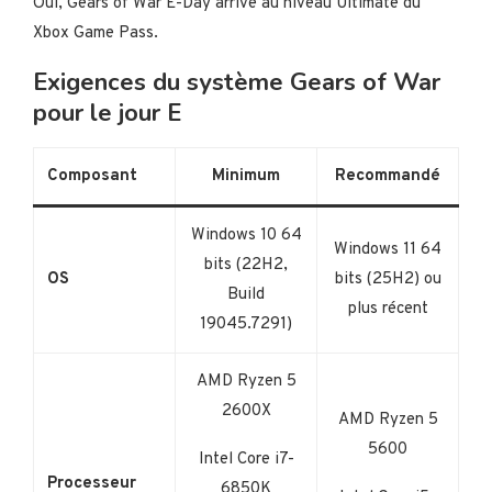
Oui, Gears of War E-Day arrive au niveau Ultimate du
Xbox Game Pass.
Exigences du système Gears of War
pour le jour E
Composant
Minimum
Recommandé
Windows 10 64
Windows 11 64
bits (22H2,
OS
bits (25H2) ou
Build
plus récent
19045.7291)
AMD Ryzen 5
2600X
AMD Ryzen 5
5600
Intel Core i7-
Processeur
6850K