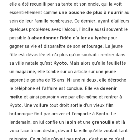
elle a été recueilli par sa tante et son oncle, qui la voit
essentiellement comme
une bouche de plus à nourrir
au
sein de leur famille nombreuse. Ce dernier, ayant d’ailleurs
quelques problèmes avec l’alcool, l’incite aussi souvent le
possible à
abandonner l’idée d’aller au lycée
pour
gagner sa vie et disparaître de son entourage. La jeune
fille est dévastée et n’a plus qu’un souhait : rentrer dans
sa ville natale qu’est
Kyoto
. Mais alors qu’elle feuillette
un magazine, elle tombe sur un article sur une jeune
apprentie geisha de 15 ans. Ni une ni deux, elle décroche
le téléphone et l’affaire est conclue. Elle va
devenir
meiko
et ainsi pouvoir vivre par elle-même et rentrer à
Kyoto. Une voiture tout droit sortie d’un vieux film
britannique finit par arriver et l’emporte à Kyoto. Le
lendemain, on lui confie un
lapin
et une
grenouille
et là
voici face à son destin, devant la ville qu’elle voulait tant
rejoindre. Ce qu’elle n’avait pas prévu, c’est que ce n’est