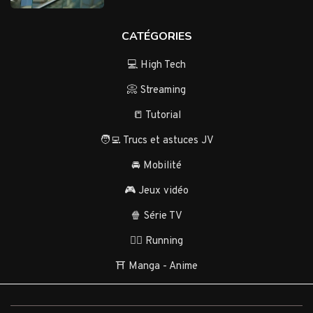
CATÉGORIES
💻 High Tech
📀 Streaming
📒 Tutorial
🧑‍💻 Trucs et astuces JV
🚘 Mobilité
🎮 Jeux vidéo
🍿 Série TV
🏃‍♂️ Running
⛩️ Manga - Anime