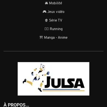
🚘 Mobilité
🎮 Jeux vidéo
🍿 Série TV
🏃‍♂️ Running
⛩️ Manga - Anime
À PROPOS...