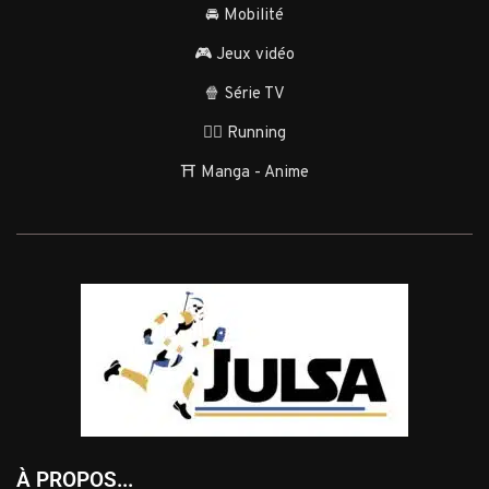
🚘 Mobilité
🎮 Jeux vidéo
🍿 Série TV
🏃‍♂️ Running
⛩️ Manga - Anime
À PROPOS...