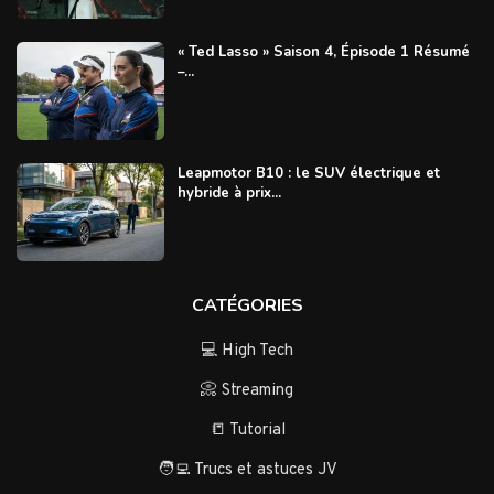
« Ted Lasso » Saison 4, Épisode 1 Résumé
–...
Leapmotor B10 : le SUV électrique et
hybride à prix...
CATÉGORIES
💻 High Tech
📀 Streaming
📒 Tutorial
🧑‍💻 Trucs et astuces JV