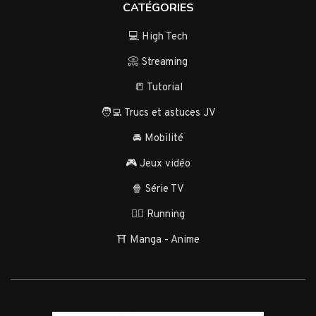
CATÉGORIES
💻 High Tech
📀 Streaming
📒 Tutorial
🧑‍💻 Trucs et astuces JV
🚘 Mobilité
🎮 Jeux vidéo
🍿 Série TV
🏃‍♂️ Running
⛩️ Manga - Anime