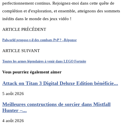
perfectionnement continus. Rejoignez-moi dans cette quête de
complétion et d'exploration, et ensemble, atteignons des sommets
inédits dans le monde des jeux vidéo !
ARTICLE PRÉCÉDENT
Palworld propose-t-il des combats PvP ? –Réponse
ARTICLE SUIVANT
Toutes les armes légendaires à venir dans LEGO Fortnite
Vous pourriez également aimer
Attack on Titan 3 Digital Deluxe Edition bénéficie...
5 août 2026
Meilleures constructions de sorcier dans Mistfall
Hunter –...
4 août 2026