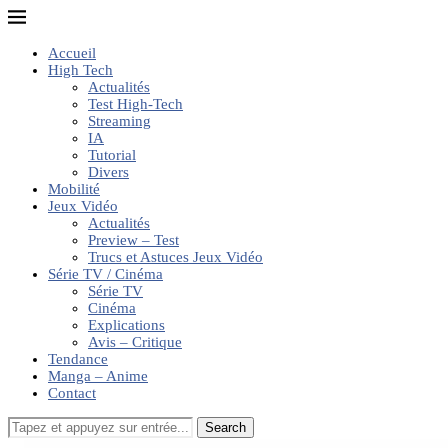
Accueil
High Tech
Actualités
Test High-Tech
Streaming
IA
Tutorial
Divers
Mobilité
Jeux Vidéo
Actualités
Preview – Test
Trucs et Astuces Jeux Vidéo
Série TV / Cinéma
Série TV
Cinéma
Explications
Avis – Critique
Tendance
Manga – Anime
Contact
Search