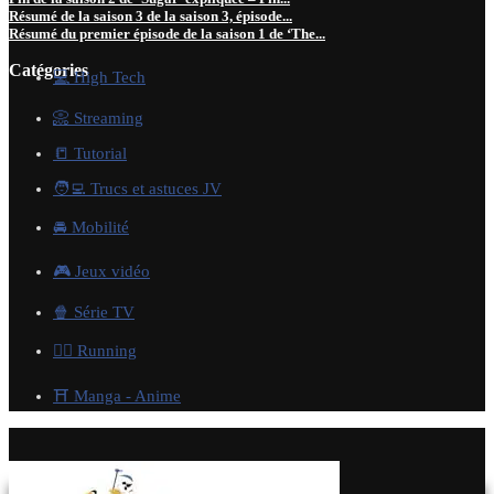
Résumé de la saison 3 de la saison 3, épisode...
Résumé du premier épisode de la saison 1 de ‘The...
Catégories
💻 High Tech
📀 Streaming
📒 Tutorial
🧑‍💻 Trucs et astuces JV
🚘 Mobilité
🎮 Jeux vidéo
🍿 Série TV
🏃‍♂️ Running
⛩️ Manga - Anime