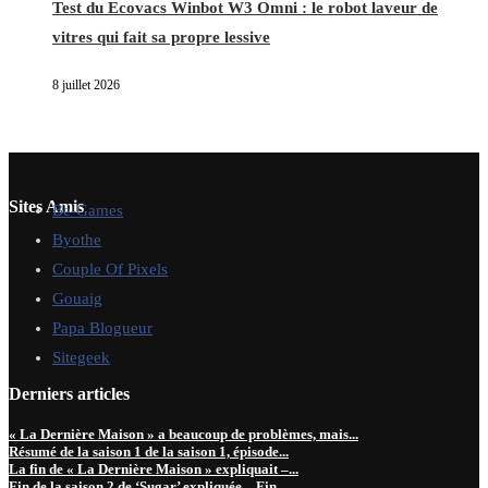
Test du Ecovacs Winbot W3 Omni : le robot laveur de
vitres qui fait sa propre lessive
8 juillet 2026
Sites Amis
Be-Games
Byothe
Couple Of Pixels
Gouaig
Papa Blogueur
Sitegeek
Derniers articles
« La Dernière Maison » a beaucoup de problèmes, mais...
Résumé de la saison 1 de la saison 1, épisode...
La fin de « La Dernière Maison » expliquait –...
Fin de la saison 2 de ‘Sugar’ expliquée – Fin...