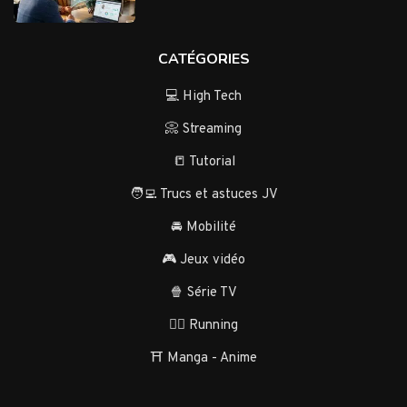
CATÉGORIES
💻 High Tech
📀 Streaming
📒 Tutorial
🧑‍💻 Trucs et astuces JV
🚘 Mobilité
🎮 Jeux vidéo
🍿 Série TV
🏃‍♂️ Running
⛩️ Manga - Anime