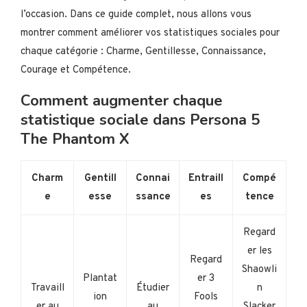
l’occasion. Dans ce guide complet, nous allons vous
montrer comment améliorer vos statistiques sociales pour
chaque catégorie : Charme, Gentillesse, Connaissance,
Courage et Compétence.
Comment augmenter chaque
statistique sociale dans Persona 5
The Phantom X
Charm
Gentill
Connai
Entraill
Compé
e
esse
ssance
es
tence
Regard
er les
Regard
Shaowli
Plantat
er 3
Travaill
Étudier
n
ion
Fools
er au
au
Slacker