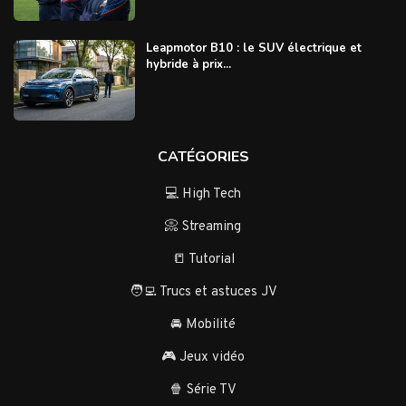
Leapmotor B10 : le SUV électrique et
hybride à prix...
CATÉGORIES
💻 High Tech
📀 Streaming
📒 Tutorial
🧑‍💻 Trucs et astuces JV
🚘 Mobilité
🎮 Jeux vidéo
🍿 Série TV