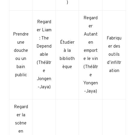
)
Regard
Regard
er
er Liam
Prendre
Autant
: The
Fabriqu
une
Étudier
en
Depend
er des
douche
à la
emport
able
outils
ou un
biblioth
e le vin
(Théâtr
d’infiltr
bain
èque
(Théâtr
e
ation
public
e
Jongen
Yongen
-Jaya)
-Jaya)
Regard
er la
scène
en