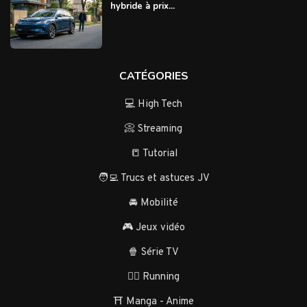
hybride à prix...
CATÉGORIES
💻 High Tech
📀 Streaming
📒 Tutorial
🧑‍💻 Trucs et astuces JV
🚘 Mobilité
🎮 Jeux vidéo
🍿 Série TV
🏃‍♂️ Running
⛩️ Manga - Anime