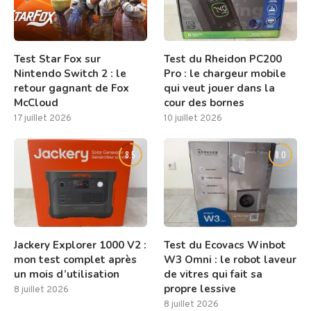
Test Star Fox sur
Test du Rheidon PC200
Nintendo Switch 2 : le
Pro : le chargeur mobile
retour gagnant de Fox
qui veut jouer dans la
McCloud
cour des bornes
17 juillet 2026
10 juillet 2026
8.5
8.0
Jackery Explorer 1000 V2 :
Test du Ecovacs Winbot
mon test complet après
W3 Omni : le robot laveur
un mois d’utilisation
de vitres qui fait sa
propre lessive
8 juillet 2026
8 juillet 2026