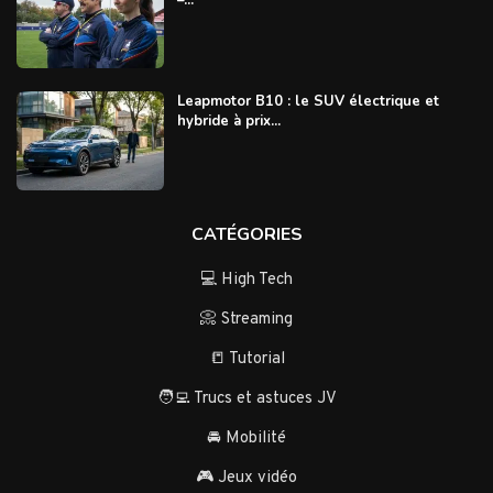
–...
Leapmotor B10 : le SUV électrique et
hybride à prix...
CATÉGORIES
💻 High Tech
📀 Streaming
📒 Tutorial
🧑‍💻 Trucs et astuces JV
🚘 Mobilité
🎮 Jeux vidéo