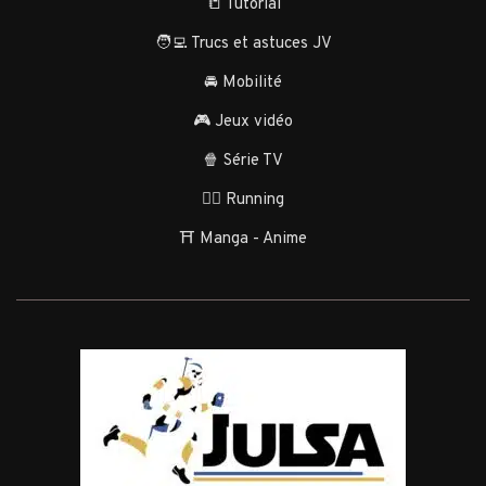
📒 Tutorial
🧑‍💻 Trucs et astuces JV
🚘 Mobilité
🎮 Jeux vidéo
🍿 Série TV
🏃‍♂️ Running
⛩️ Manga - Anime