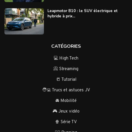
Leapmotor B10 : le SUV électrique et
hybride à prix...
CATÉGORIES
💻 High Tech
📀 Streaming
📒 Tutorial
🧑‍💻 Trucs et astuces JV
🚘 Mobilité
🎮 Jeux vidéo
🍿 Série TV