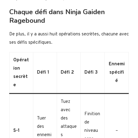
Chaque défi dans Ninja Gaiden
Ragebound
De plus, il y a aussi huit opérations secrètes, chacune avec
ses défis spécifiques.
Opérat
Ennemi
ion
Défi 1
Défi 2
Défi 3
spécifi
secrèt
é
e
Tuez
avec
Finition
Tuer
des
de
des
attaque
S-1
niveau
–
ennemi
s