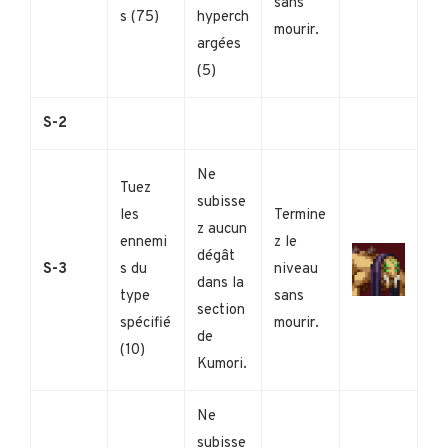
sans
s (75)
hyperch
mourir.
argées
(5)
S-2
Ne
Tuez
subisse
les
Termine
z aucun
ennemi
z le
dégât
S-3
s du
niveau
dans la
type
sans
section
spécifié
mourir.
de
(10)
Kumori.
Ne
subisse