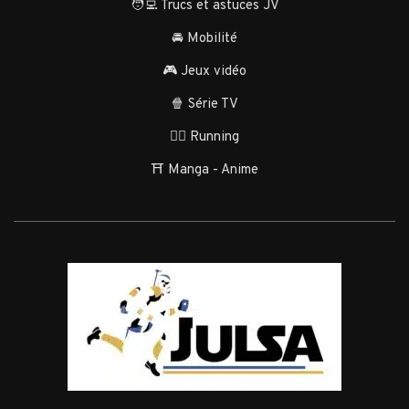
🧑‍💻 Trucs et astuces JV
🚘 Mobilité
🎮 Jeux vidéo
🍿 Série TV
🏃‍♂️ Running
⛩️ Manga - Anime