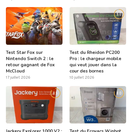
8.0
9.0
Test Star Fox sur
Test du Rheidon PC200
Nintendo Switch 2 : le
Pro : le chargeur mobile
retour gagnant de Fox
qui veut jouer dans la
McCloud
cour des bornes
17 juillet 2026
10 juillet 2026
8.5
8.0
Jackery Explorer 1000 V2 :
Test du Ecovacs Winbot