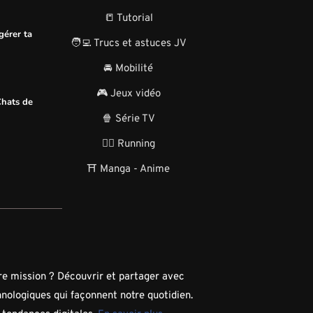
📒 Tutorial
gérer ta
🧑‍💻 Trucs et astuces JV
🚘 Mobilité
🎮 Jeux vidéo
Chats de
🍿 Série TV
🏃‍♂️ Running
⛩️ Manga - Anime
tre mission ? Découvrir et partager avec
hnologiques qui façonnent notre quotidien.