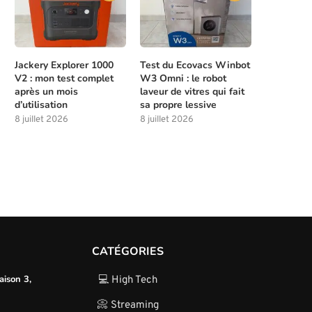
Jackery Explorer 1000
Test du Ecovacs Winbot
V2 : mon test complet
W3 Omni : le robot
après un mois
laveur de vitres qui fait
d’utilisation
sa propre lessive
8 juillet 2026
8 juillet 2026
CATÉGORIES
aison 3,
💻 High Tech
📀 Streaming