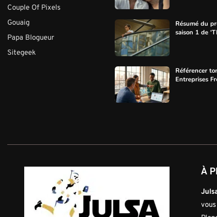
Couple Of Pixels
Gouaig
Résumé du pre
saison 1 de ‘Th
Papa Blogueur
Sitegeek
Référencer ton
Entreprises F
À P
Julsa
vous