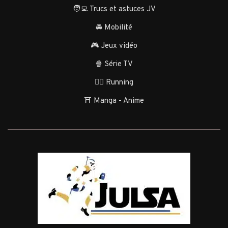
🧑‍💻 Trucs et astuces JV
🚘 Mobilité
🎮 Jeux vidéo
🍿 Série TV
🏃‍♂️ Running
⛩️ Manga - Anime