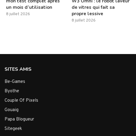
mon test complet après
W3 Omni : le robot laveur
un mois d’utilisation
de vitres qui fait sa
propre lessive
8 juillet 2026
8 juillet 2026
SITES AMIS
Be-Games
Byothe
Couple Of Pixels
Gouaig
Papa Blogueur
Sitegeek