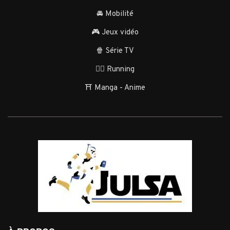
🚘 Mobilité
🎮 Jeux vidéo
🍿 Série TV
🏃‍♂️ Running
⛩️ Manga - Anime