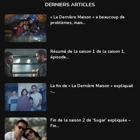
DERNIERS ARTICLES
« La Dernière Maison » a beaucoup de
problèmes, mais...
Résumé de la saison 1 de la saison 1,
épisode...
La fin de « La Dernière Maison » expliquait
–...
Fin de la saison 2 de ‘Sugar’ expliquée –
Fin...