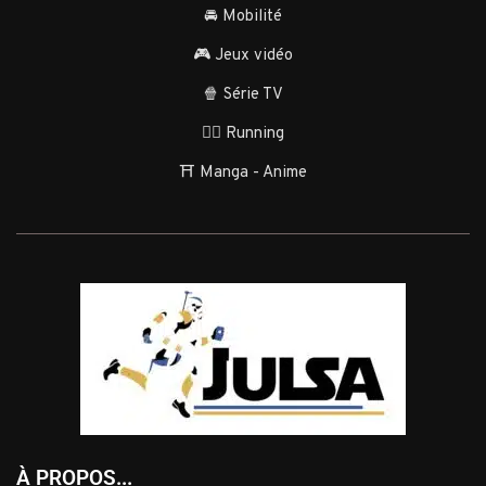
🚘 Mobilité
🎮 Jeux vidéo
🍿 Série TV
🏃‍♂️ Running
⛩️ Manga - Anime
À PROPOS...