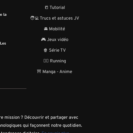
📒 Tutorial
e la
🧑‍💻 Trucs et astuces JV
🚘 Mobilité
🎮 Jeux vidéo
 Les
🍿 Série TV
🏃‍♂️ Running
⛩️ Manga - Anime
tre mission ? Découvrir et partager avec
hnologiques qui façonnent notre quotidien.