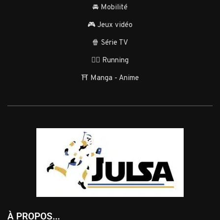
🚘 Mobilité
🎮 Jeux vidéo
🍿 Série TV
🏃‍♂️ Running
⛩️ Manga - Anime
À PROPOS...