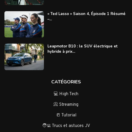
« Ted Lasso » Saison 4, Épisode 1 Résumé
–...
Leapmotor B10 : le SUV électrique et
hybride à prix...
CATÉGORIES
💻 High Tech
📀 Streaming
📒 Tutorial
🧑‍💻 Trucs et astuces JV