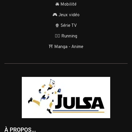
🚘 Mobilité
🎮 Jeux vidéo
🍿 Série TV
🏃‍♂️ Running
⛩️ Manga - Anime
À PROPOS...