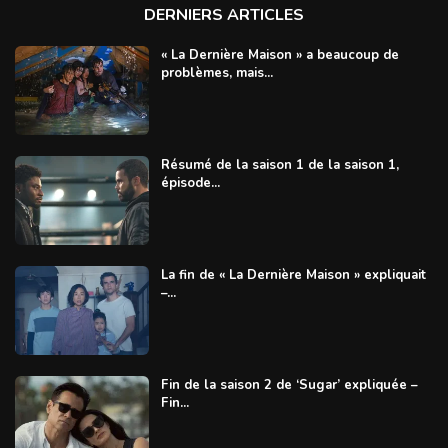
DERNIERS ARTICLES
« La Dernière Maison » a beaucoup de
problèmes, mais...
Résumé de la saison 1 de la saison 1,
épisode...
La fin de « La Dernière Maison » expliquait
–...
Fin de la saison 2 de ‘Sugar’ expliquée –
Fin...